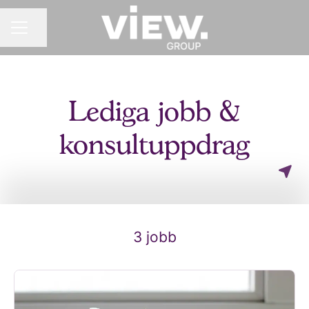
Dela sidan
KARRIÄRMENY
Lediga jobb &
konsultuppdrag
3 jobb