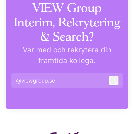
VIEW Group
Interim, Rekrytering
& Search?
Var med och rekrytera din
framtida kollega.
@viewgroup.se
Logga i