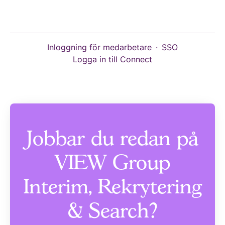
Inloggning för medarbetare
·
SSO
Logga in till Connect
Jobbar du redan på
VIEW Group
Interim, Rekrytering
& Search?