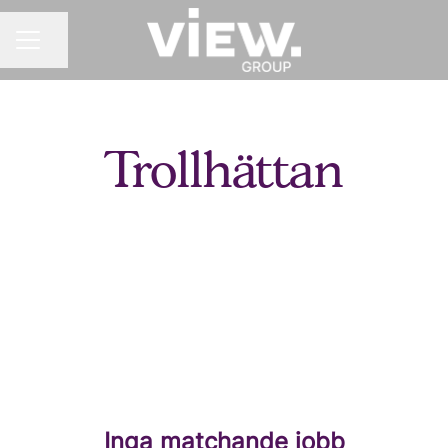
Dela sidan
KARRIÄRMENY
Trollhättan
Inga matchande jobb