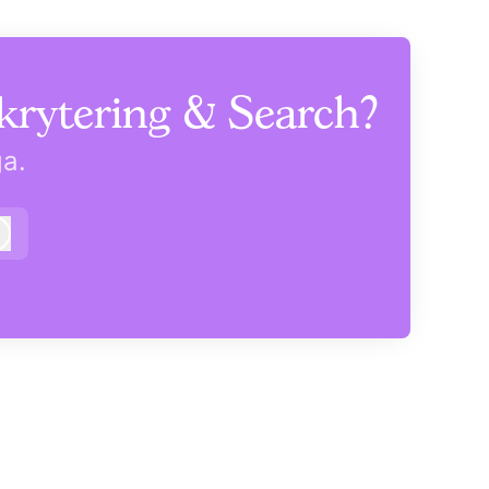
krytering & Search?
ga.
Logga in