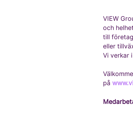
VIEW Group
och helhe
till föret
eller tillvä
Vi verkar 
Välkommen 
på
www.v
Medarbet