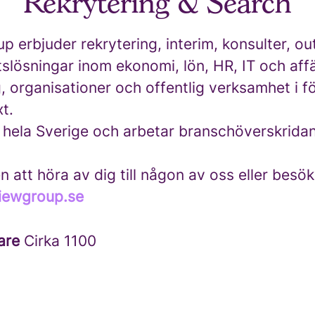
Rekrytering & Search
 erbjuder rekrytering, interim, konsulter, o
tslösningar inom ekonomi, lön, HR, IT och af
ag, organisationer och offentlig verksamhet i f
xt.
i hela Sverige och arbetar branschöverskrida
att höra av dig till någon av oss eller besö
iewgroup.se
are
Cirka 1100