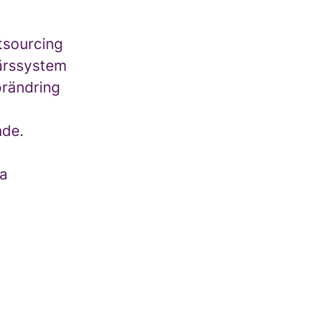
utsourcing
färssystem
örändring
nde.
ka