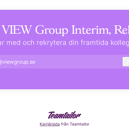
 VIEW Group Interim, Re
r med och rekrytera din framtida kolle
@viewgroup.se
Karriärsida
från Teamtailor